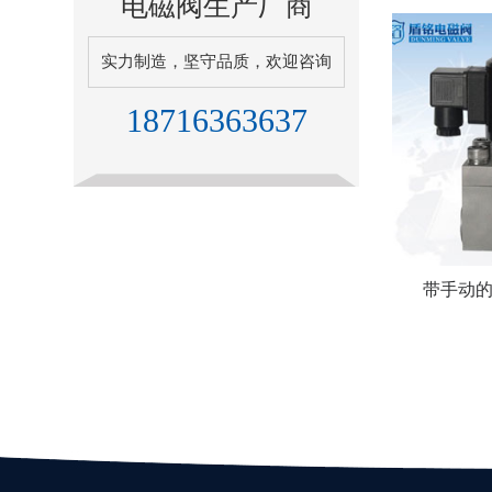
电磁阀生产厂商
实力制造，坚守品质，欢迎咨询
18716363637
带手动