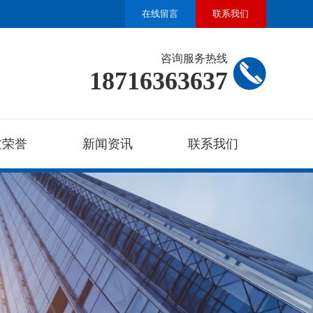
在线留言
联系我们
咨询服务热线
18716363637
质荣誉
新闻资讯
联系我们