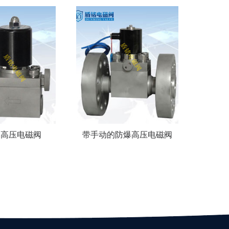
的高压电磁阀
带手动的防爆高压电磁阀