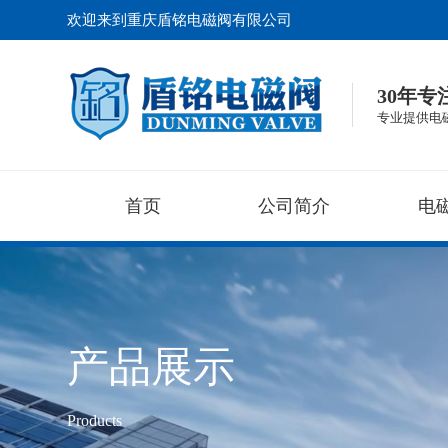
欢迎来到重庆盾铭电磁阀有限公司
30年
专业提供电
首页
公司简介
电
产品展示
Products