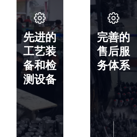
先进的
完善的
工艺装
售后服
备和检
务体系
测设备