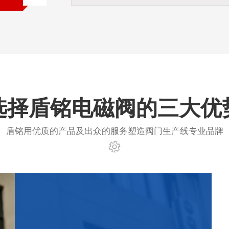
选择盾铭电磁阀的三大优
盾铭用优质的产品及出众的服务塑造阀门生产线专业品牌