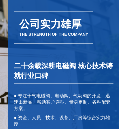
公司实力雄厚
THE STRENGTH OF THE COMPANY
二十余载深耕电磁阀 核心技术铸
就行业口碑
● 专注于气电磁阀、电动阀、气动阀的开发、迅
速出新品、帮助客户选型、量身定制、各种配套
方案。
● 资金、人员、技术、设备、厂房等综合实力雄
厚