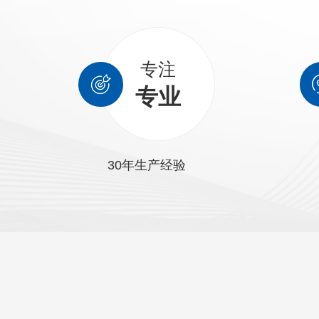
专注
专业
30年生产经验