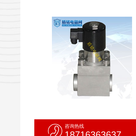
咨询热线
18716363637