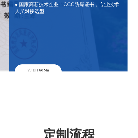
● 国家高新技术企业，CCC防爆证书，专业技术
人员对接选型
立即咨询
定制流程