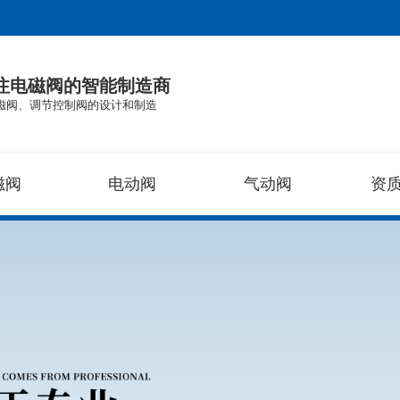
专注电磁阀的智能制造商
磁阀、调节控制阀的设计和制造
磁阀
电动阀
气动阀
资