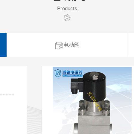
Products
电动阀