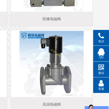
防爆电磁阀
电话
QQ
微信
客服
高温电磁阀