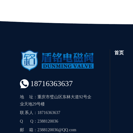
首页
18716363637
地址
：重庆市璧山区东林大道92号企
业天地29号楼
联系人
：18716363637
Q Q
：2388120036
邮箱
：2388120036@QQ.com